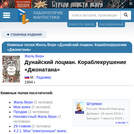
ЛАБОРАТОРИЯ
ФАНТАСТИКИ
поиск по жанру
расширенный
◄ страница издания
Книжные полки Жюль Верн «Дунайский лоцман. Кораблекрушение
«Джонатана»
Жюль Верн
Дунайский лоцман. Кораблекрушение
«Джонатана»
М.:
Ладомир
1994 г.
Книжные полки посетителей:
Жюль Верн
(5 человек)
Штурман
Мои книги
(5 человек)
Россия, Нижний Новгород
Продаю
(3 человека)
Добавил: 26 июля 2019 г.
Неизвестный Жюль Верн
(2
Заходил: 7 августа 2026 г.
человека)
к полке >
29-томник
(1 человек)
4.2.1. Мои "электронные" книги: