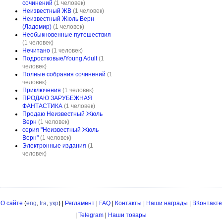
сочинений
(1 человек)
Неизвестный ЖВ
(1 человек)
Неизвестный Жюль Верн
(Ладомир)
(1 человек)
Необыкновенные путешествия
(1 человек)
Нечитано
(1 человек)
Подростковые/Young Adult
(1
человек)
Полные собрания сочинений
(1
человек)
Приключения
(1 человек)
ПРОДАЮ ЗАРУБЕЖНАЯ
ФАНТАСТИКА
(1 человек)
Продаю Неизвестный Жюль
Верн
(1 человек)
серия "Неизвестный Жюль
Верн"
(1 человек)
Электронные издания
(1
человек)
О сайте
(
eng
,
fra
,
укр
) |
Регламент
|
FAQ
|
Контакты
|
Наши награды
|
ВКонтакте
|
Telegram
|
Наши товары