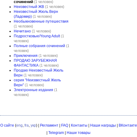
сочинений
(1 человек)
Неизвестный ЖВ
(1 человек)
Неизвестный Жюль Верн
(Ладомир)
(1 человек)
Необыкновенные путешествия
(1 человек)
Нечитано
(1 человек)
Подростковые/Young Adult
(1
человек)
Полные собрания сочинений
(1
человек)
Приключения
(1 человек)
ПРОДАЮ ЗАРУБЕЖНАЯ
ФАНТАСТИКА
(1 человек)
Продаю Неизвестный Жюль
Верн
(1 человек)
серия "Неизвестный Жюль
Верн"
(1 человек)
Электронные издания
(1
человек)
О сайте
(
eng
,
fra
,
укр
) |
Регламент
|
FAQ
|
Контакты
|
Наши награды
|
ВКонтакте
|
Telegram
|
Наши товары