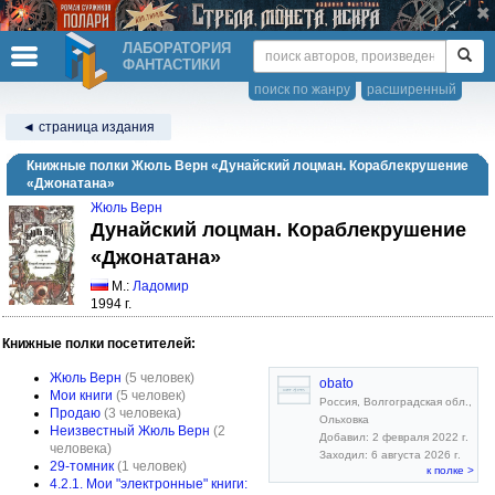
ЛАБОРАТОРИЯ
ФАНТАСТИКИ
поиск по жанру
расширенный
◄ страница издания
Книжные полки Жюль Верн «Дунайский лоцман. Кораблекрушение
«Джонатана»
Жюль Верн
Дунайский лоцман. Кораблекрушение
«Джонатана»
М.:
Ладомир
1994 г.
Книжные полки посетителей:
Жюль Верн
(5 человек)
obato
Мои книги
(5 человек)
Россия, Волгоградская обл.,
Продаю
(3 человека)
Ольховка
Неизвестный Жюль Верн
(2
Добавил: 2 февраля 2022 г.
человека)
Заходил: 6 августа 2026 г.
29-томник
(1 человек)
к полке >
4.2.1. Мои "электронные" книги: