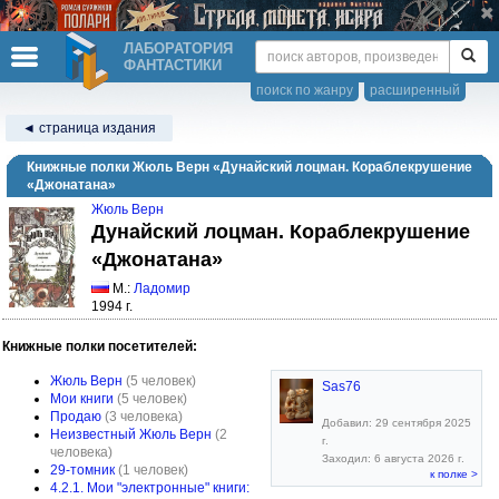
ЛАБОРАТОРИЯ
ФАНТАСТИКИ
поиск по жанру
расширенный
◄ страница издания
Книжные полки Жюль Верн «Дунайский лоцман. Кораблекрушение
«Джонатана»
Жюль Верн
Дунайский лоцман. Кораблекрушение
«Джонатана»
М.:
Ладомир
1994 г.
Книжные полки посетителей:
Жюль Верн
(5 человек)
Sas76
Мои книги
(5 человек)
Продаю
(3 человека)
Добавил: 29 сентября 2025
Неизвестный Жюль Верн
(2
г.
человека)
Заходил: 6 августа 2026 г.
29-томник
(1 человек)
к полке >
4.2.1. Мои "электронные" книги: