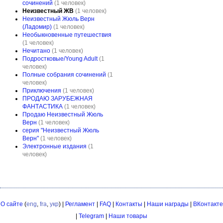
сочинений
(1 человек)
Неизвестный ЖВ
(1 человек)
Неизвестный Жюль Верн
(Ладомир)
(1 человек)
Необыкновенные путешествия
(1 человек)
Нечитано
(1 человек)
Подростковые/Young Adult
(1
человек)
Полные собрания сочинений
(1
человек)
Приключения
(1 человек)
ПРОДАЮ ЗАРУБЕЖНАЯ
ФАНТАСТИКА
(1 человек)
Продаю Неизвестный Жюль
Верн
(1 человек)
серия "Неизвестный Жюль
Верн"
(1 человек)
Электронные издания
(1
человек)
О сайте
(
eng
,
fra
,
укр
) |
Регламент
|
FAQ
|
Контакты
|
Наши награды
|
ВКонтакте
|
Telegram
|
Наши товары