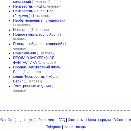
сочинений
(1 человек)
Неизвестный ЖВ
(1 человек)
Неизвестный Жюль Верн
(Ладомир)
(1 человек)
Необыкновенные путешествия
(1 человек)
Нечитано
(1 человек)
Подростковые/Young Adult
(1
человек)
Полные собрания сочинений
(1
человек)
Приключения
(1 человек)
ПРОДАЮ ЗАРУБЕЖНАЯ
ФАНТАСТИКА
(1 человек)
Продаю Неизвестный Жюль
Верн
(1 человек)
серия "Неизвестный Жюль
Верн"
(1 человек)
Электронные издания
(1
человек)
О сайте
(
eng
,
fra
,
укр
) |
Регламент
|
FAQ
|
Контакты
|
Наши награды
|
ВКонтакте
|
Telegram
|
Наши товары