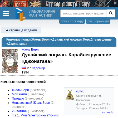
ЛАБОРАТОРИЯ
ФАНТАСТИКИ
поиск по жанру
расширенный
◄ страница издания
Книжные полки Жюль Верн «Дунайский лоцман. Кораблекрушение
«Джонатана»
Жюль Верн
Дунайский лоцман. Кораблекрушение
«Джонатана»
М.:
Ладомир
1994 г.
Книжные полки посетителей:
Жюль Верн
(5 человек)
vbltyt
Мои книги
(5 человек)
Санкт-Петербург, м.
Продаю
(3 человека)
Московская
Неизвестный Жюль Верн
(2
Добавил: 21 января 2011 г.
человека)
Заходил: 23 июня 2024 г.
29-томник
(1 человек)
к полке >
4.2.1. Мои "электронные" книги: