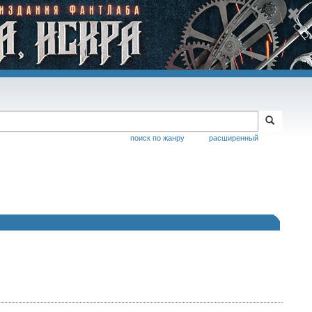
поиск по жанру
расширенный