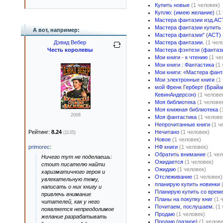
Купить новые
(1 человек)
Куплю: (имею желание)
(1
Мастера фантазии изд.АС
Мастера фантазии купить
А вот, например:
Мастера фантазии" (АСТ)
Дэвид Вебер
Мастера фантазии.
(1 чел
Честь королевы
Мастера фэнтези (фантаз
Мои книги - к чтению
(1 че
Мои книги : Фантастика
(1
Мои книги: «Мастера фант
Мои электронные книги
(1
мой Френк Герберт (Брайа
КевинАндерсон)
(1 челове
Моя библиотека
(1 челове
Моя книжная библиотека
(
2008
Моя фантастика
(1 челове
Непрочитанные книги
(1 ч
Рейтинг:
8.24
Нечитано
(1 человек)
(1135)
Новое
(1 человек)
primorec
:
НФ книги
(1 человек)
Обратить внимание
(1 чел
Ничего тут не поделаешь:
Ожидается
(1 человек)
стоит писателю найти
Ожидаю
(1 человек)
харизматичного героя и
Отслеживание
(1 человек)
увлекательную тему,
планирую купить новинки
написать о них книгу и
Планирую купить со врем
привлечь внимание
Планы на покупку книг
(1 
читателей, как у него
Почитаем, послушаем.
(1
появляется непреодолимое
Продаю
(1 человек)
желание разрабатывать
Продаю (разное)
(1 челове