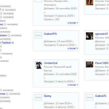
Россия, Омская обл.,
Россия, Тю
Исилькуль
Добавил: 20
 человек)
Добавил: 16 сентября 2025
Заходил: 6 
Т
(1 человек)
г.
(1 человек)
Заходил: 6 августа 2026 г.
(1 человек)
Примеч.: 397
овек)
к полке >
ии)
(1 человек)
ловек)
 человек)
GalinaVPS
agnostic87
азии»
(1 человек)
Россия, За
 человек)
Добавила: 15 мая 2026 г.
Дарасун
н Герберт и
Заходила: 5 августа 2026 г.
Добавил: 10
к)
к полке >
Заходил: 5 
к)
1 человек)
к)
еловек)
JordanUral
Pavel 1983
Россия, Пермский край,
Россия, Ка
Кунгур
Добавил: 14
Добавил: 13 сентября 2025
Заходил: 4 
овек)
г.
Заходил: 5 августа 2026 г.
к полке >
(1 человек)
енем
(1 человек)
Swing
GalinaVS
человек)
 человек)
Добавил: 12 мая 2024 г.
Добавила: 
Заходил: 2 августа 2026 г.
г.
к)