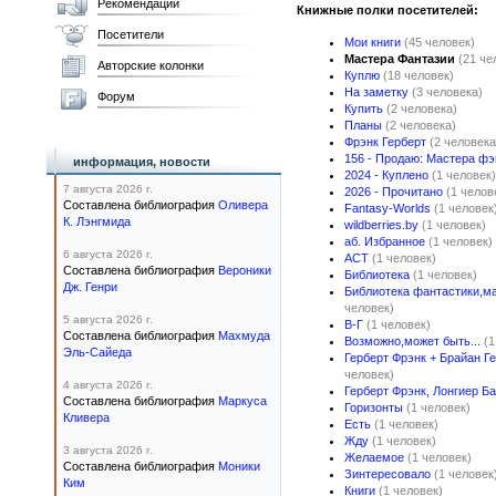
Рекомендации
Книжные полки посетителей:
Посетители
Мои книги
(45 человек)
Мастера Фантазии
(21 че
Авторские колонки
Куплю
(18 человек)
На заметку
(3 человека)
Форум
Купить
(2 человека)
Планы
(2 человека)
Фрэнк Герберт
(2 человека
156 - Продаю: Мастера фэ
информация, новости
2024 - Куплено
(1 человек)
7 августа 2026 г.
2026 - Прочитано
(1 челов
Составлена библиография
Оливера
Fantasy-Worlds
(1 человек
К. Лэнгмида
wildberries.by
(1 человек)
аб. Избранное
(1 человек)
6 августа 2026 г.
АСТ
(1 человек)
Составлена библиография
Вероники
Библиотека
(1 человек)
Дж. Генри
Библиотека фантастики,м
человек)
5 августа 2026 г.
В-Г
(1 человек)
Составлена библиография
Махмуда
Возможно,может быть...
(1
Эль-Сайеда
Герберт Фрэнк + Брайан Ге
человек)
4 августа 2026 г.
Герберт Фрэнк, Лонгиер Б
Составлена библиография
Маркуса
Горизонты
(1 человек)
Кливера
Есть
(1 человек)
Жду
(1 человек)
3 августа 2026 г.
Желаемое
(1 человек)
Составлена библиография
Моники
Зинтересовало
(1 человек
Ким
Книги
(1 человек)