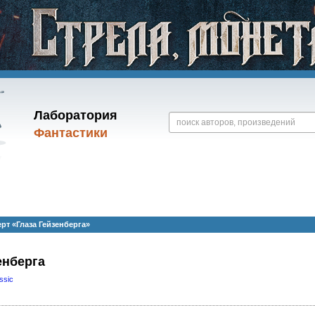
Лаборатория
Фантастики
рт «Глаза Гейзенберга»
енберга
ssic