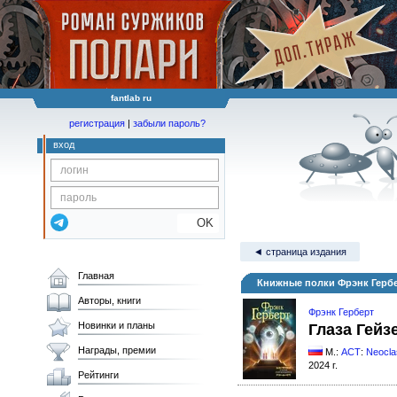
fantlab ru
регистрация
|
забыли пароль?
вход
OK
◄ страница издания
Главная
Книжные полки Фрэнк Гербе
Авторы, книги
Фрэнк Герберт
Новинки и планы
Глаза Гейз
Награды, премии
М.:
АСТ
:
Neocla
2024 г.
Рейтинги