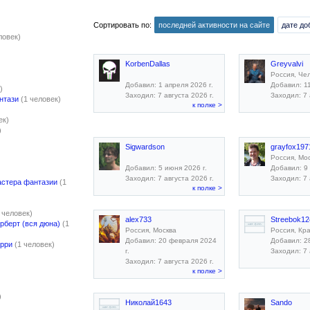
Сортировать по:
последней активности на сайте
дате до
ловек)
KorbenDallas
Greyvalvi
Россия, Че
Добавил: 1 апреля 2026 г.
Добавил: 1
)
Заходил: 7 августа 2026 г.
Заходил: 7 
нтази
(1 человек)
к полке >
ек)
)
Sigwardson
grayfox197
Россия, Мо
Добавил: 5 июня 2026 г.
Добавил: 9
Заходил: 7 августа 2026 г.
Заходил: 7 
астера фантазии
(1
к полке >
 человек)
alex733
Streebok12
рберт (вся дюна)
(1
Россия, Москва
Россия, Кр
Добавил: 20 февраля 2024
Добавил: 28
арри
(1 человек)
г.
Заходил: 7 
Заходил: 7 августа 2026 г.
к полке >
)
Николай1643
Sando