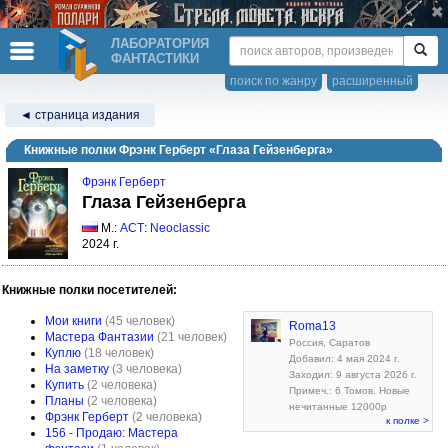
ЛАБОРАТОРИЯ
ФАНТАСТИКИ
поиск по жанру
расширенный
◄ страница издания
Книжные полки Фрэнк Герберт «Глаза Гейзенберга»
Фрэнк Герберт
Глаза Гейзенберга
М.:
АСТ
:
Neoclassic
2024 г.
Книжные полки посетителей:
Мои книги
(45 человек)
Roma13
Мастера Фантазии
(21 человек)
Россия, Саратов
Куплю
(18 человек)
Добавил: 4 мая 2024 г.
На заметку
(3 человека)
Заходил: 9 августа 2026 г.
Купить
(2 человека)
Примеч.: 6 Томов. Новые
Планы
(2 человека)
нечитанные 12000р
Фрэнк Герберт
(2 человека)
к полке >
156 - Продаю: Мастера