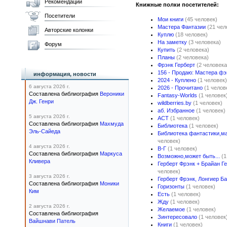
Рекомендации
Книжные полки посетителей:
Посетители
Мои книги
(45 человек)
Мастера Фантазии
(21 чел
Авторские колонки
Куплю
(18 человек)
На заметку
(3 человека)
Форум
Купить
(2 человека)
Планы
(2 человека)
Фрэнк Герберт
(2 человека
156 - Продаю: Мастера фэ
информация, новости
2024 - Куплено
(1 человек)
6 августа 2026 г.
2026 - Прочитано
(1 челов
Составлена библиография
Вероники
Fantasy-Worlds
(1 человек
Дж. Генри
wildberries.by
(1 человек)
аб. Избранное
(1 человек)
5 августа 2026 г.
АСТ
(1 человек)
Составлена библиография
Махмуда
Библиотека
(1 человек)
Эль-Сайеда
Библиотека фантастики,м
человек)
4 августа 2026 г.
В-Г
(1 человек)
Составлена библиография
Маркуса
Возможно,может быть...
(1
Кливера
Герберт Фрэнк + Брайан Ге
человек)
3 августа 2026 г.
Герберт Фрэнк, Лонгиер Б
Составлена библиография
Моники
Горизонты
(1 человек)
Ким
Есть
(1 человек)
Жду
(1 человек)
2 августа 2026 г.
Желаемое
(1 человек)
Составлена библиография
Зинтересовало
(1 человек
Вайшнави Патель
Книги
(1 человек)