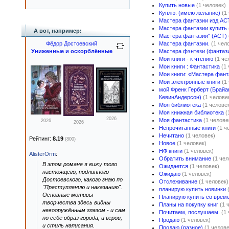
Купить новые
(1 человек)
Куплю: (имею желание)
(1
Мастера фантазии изд.АС
Мастера фантазии купить
А вот, например:
Мастера фантазии" (АСТ)
Фёдор Достоевский
Мастера фантазии.
(1 чел
Униженные и оскорблённые
Мастера фэнтези (фантаз
Мои книги - к чтению
(1 че
Мои книги : Фантастика
(1
Мои книги: «Мастера фант
Мои электронные книги
(1
мой Френк Герберт (Брайа
КевинАндерсон)
(1 челове
Моя библиотека
(1 челове
Моя книжная библиотека
(
2026
Моя фантастика
(1 челове
2026
2026
Непрочитанные книги
(1 ч
Нечитано
(1 человек)
Рейтинг:
8.19
(800)
Новое
(1 человек)
НФ книги
(1 человек)
AlisterOrm
:
Обратить внимание
(1 чел
В этом романе я вижу того
Ожидается
(1 человек)
настоящего, подлинного
Ожидаю
(1 человек)
Достоевского, какого знаю по
Отслеживание
(1 человек)
"Преступлению и наказанию".
планирую купить новинки
Основные мотивы
Планирую купить со врем
творчества здесь видны
Планы на покупку книг
(1 
невооружённым глазом - и сам
Почитаем, послушаем.
(1
по себе образ города, и герои,
Продаю
(1 человек)
и стиль написания.
Продаю (разное)
(1 челове