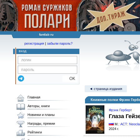
fantlab ru
регистрация
|
забыли пароль?
вход
OK
◄ страница издания
Главная
Книжные полки Фрэнк Гербе
Авторы, книги
Фрэнк Герберт
Новинки и планы
Глаза Гейз
Награды, премии
М.:
АСТ
:
Neocla
2024 г.
Рейтинги