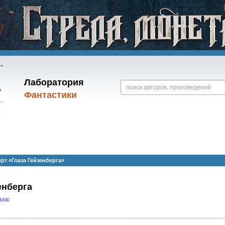
Лаборатория
Фантастики
рт «Глаза Гейзенберга»
енберга
ssic