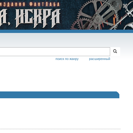
поиск по жанру
расширенный