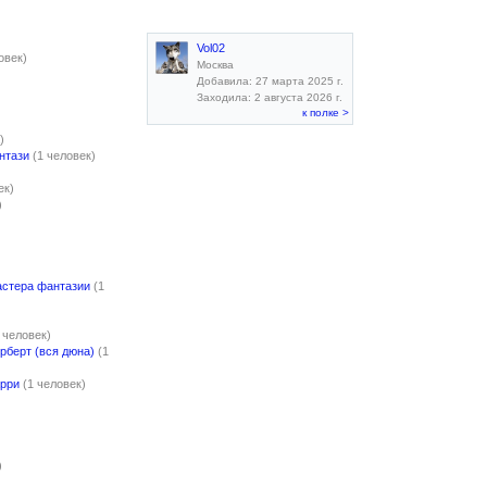
Vol02
овек)
Москва
Добавила: 27 марта 2025 г.
Заходила: 2 августа 2026 г.
к полке >
)
нтази
(1 человек)
ек)
)
астера фантазии
(1
 человек)
рберт (вся дюна)
(1
арри
(1 человек)
)