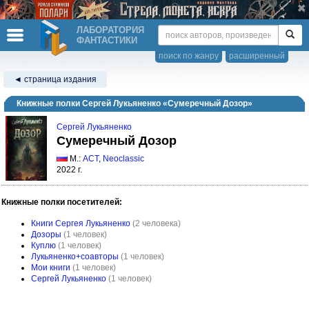
ЛАБОРАТОРИЯ
ФАНТАСТИКИ
поиск по жанру
расширенный
◄ страница издания
Книжные полки Сергей Лукьяненко «Сумеречный Дозор»
Сергей Лукьяненко
Сумеречный Дозор
М.:
АСТ
,
Neoclassic
2022 г.
Книжные полки посетителей:
Книги Сергея Лукьяненко
(2 человека)
Дозоры
(1 человек)
Куплю
(1 человек)
Лукьяненко+соавторы
(1 человек)
Мои книги
(1 человек)
Сергей Лукьяненко
(1 человек)