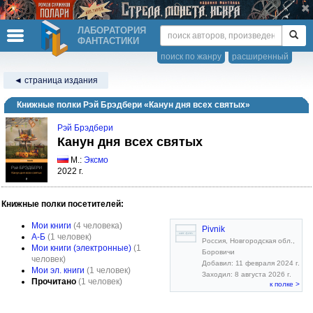
ЛАБОРАТОРИЯ
ФАНТАСТИКИ
поиск по жанру
расширенный
◄ страница издания
Книжные полки Рэй Брэдбери «Канун дня всех святых»
Рэй Брэдбери
Канун дня всех святых
М.:
Эксмо
2022 г.
Книжные полки посетителей:
Мои книги
(4 человека)
Pivnik
А-Б
(1 человек)
Россия, Новгородская обл.,
Мои книги (электронные)
(1
Боровичи
человек)
Добавил: 11 февраля 2024 г.
Мои эл. книги
(1 человек)
Заходил: 8 августа 2026 г.
Прочитано
(1 человек)
к полке >