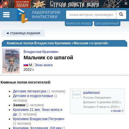
ЛАБОРАТОРИЯ
ФАНТАСТИКИ
поиск по жанру
расширенный
◄ страница издания
Книжные полки Владислав Крапивин «Мальчик со шпагой»
Владислав Крапивин
Мальчик со шпагой
М.:
Энас-книга
2022 г.
Книжные полки посетителей:
Детская литература
(1 человек)
parkenson
Детские и подростковые
(1
Россия, Свердловск
человек)
Добавил: 3 декабря 2023 г.
Заявки
(1 человек)
Заходил: 8 августа 2026 г.
Крапивин 21 век. Энас-книга и
к полке >
др.
(1 человек)
Крапивин Владислав Петрович
(1 человек)
Крапивин. Коллекция, XXI век
(1