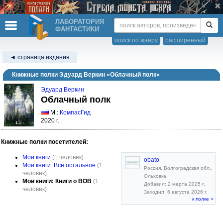
ЛАБОРАТОРИЯ
ФАНТАСТИКИ
поиск по жанру
расширенный
◄ страница издания
Книжные полки Эдуард Веркин «Облачный полк»
Эдуард Веркин
Облачный полк
М.:
КомпасГид
2020 г.
Книжные полки посетителей:
Мои книги
(1 человек)
obato
Мои книги. Все остальное
(1
Россия, Волгоградская обл.,
человек)
Ольховка
Мои книги: Книги о ВОВ
(1
Добавил: 2 марта 2025 г.
человек)
Заходил: 6 августа 2026 г.
к полке >