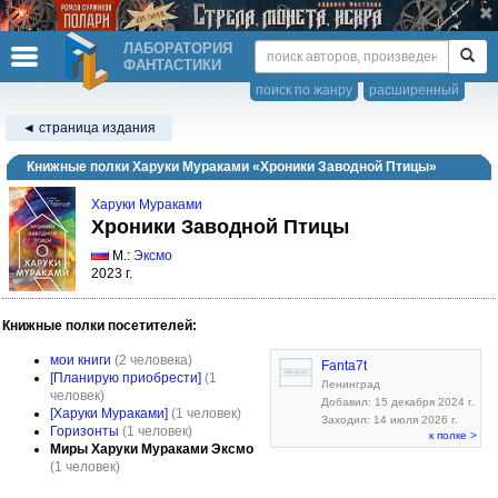
ЛАБОРАТОРИЯ
ФАНТАСТИКИ
поиск по жанру
расширенный
◄ страница издания
Книжные полки Харуки Мураками «Хроники Заводной Птицы»
Харуки Мураками
Хроники Заводной Птицы
М.:
Эксмо
2023 г.
Книжные полки посетителей:
мои книги
(2 человека)
Fanta7t
[Планирую приобрести]
(1
Ленинград
человек)
Добавил: 15 декабря 2024 г.
[Харуки Мураками]
(1 человек)
Заходил: 14 июля 2026 г.
Горизонты
(1 человек)
к полке >
Миры Харуки Мураками Эксмо
(1 человек)