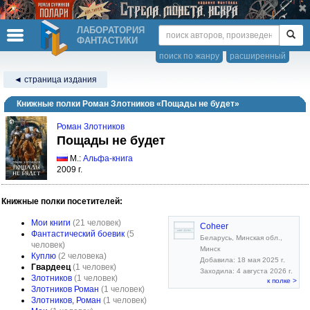
ЛАБОРАТОРИЯ
ФАНТАСТИКИ
поиск по жанру
расширенный
◄ страница издания
Книжные полки Роман Злотников «Пощады не будет»
Роман Злотников
Пощады не будет
М.:
Альфа-книга
2009 г.
Книжные полки посетителей:
Мои книги
(21 человек)
Coheer
Фантастический боевик
(5
Беларусь, Минская обл.,
человек)
Минск
Куплю
(2 человека)
Добавила: 18 мая 2025 г.
Гвардеец
(1 человек)
Заходила: 4 августа 2026 г.
Злотников
(1 человек)
к полке >
Злотников Роман
(1 человек)
Злотников, Роман
(1 человек)