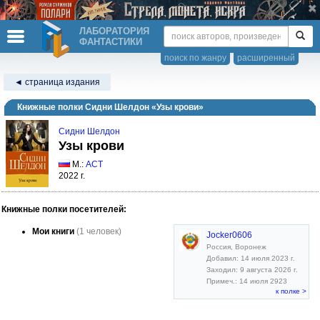
ЛАБОРАТОРИЯ
ФАНТАСТИКИ
поиск по жанру
расширенный
◄ страница издания
Книжные полки Сидни Шелдон «Узы крови»
Сидни Шелдон
Узы крови
М.:
АСТ
2022 г.
Книжные полки посетителей:
Мои книги
(1 человек)
Jocker0606
Россия, Воронеж
Добавил: 14 июля 2023 г.
Заходил: 9 августа 2026 г.
Примеч.: 14 июля 2923
к полке >