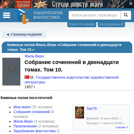
ЛАБОРАТОРИЯ
ФАНТАСТИКИ
поиск по жанру
расширенный
◄ страница издания
Книжные полки Жюль Верн «Собрание сочинений в двенадцати
томах. Том 10.»
Жюль Верн
Собрание сочинений в двенадцати
томах. Том 10.
М.:
Государственное издательство художественной
литературы
1957 г.
Книжные полки посетителей:
Мои книги
(35 человек)
Sas76
Собрания сочинений
(8
человек)
Добавил: 6 июня 2021 г.
Жюль Верн
(4 человека)
Заходил: 7 августа 2026 г.
Приключения
(3 человека)
к полке >
Зарубежная фантастика
(2