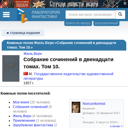
ЛАБОРАТОРИЯ
ФАНТАСТИКИ
поиск по жанру
расширенный
◄ страница издания
Книжные полки Жюль Верн «Собрание сочинений в двенадцати
томах. Том 10.»
Жюль Верн
Собрание сочинений в двенадцати
томах. Том 10.
М.:
Государственное издательство художественной
литературы
1957 г.
Книжные полки посетителей:
Мои книги
(35 человек)
Nonconformist
Собрания сочинений
(8
Кишинёв
человек)
Добавил: 10 февраля 2017
Жюль Верн
(4 человека)
г.
Приключения
(3 человека)
Заходил: 3 августа 2026 г.
Зарубежная фантастика
(2
к полке >