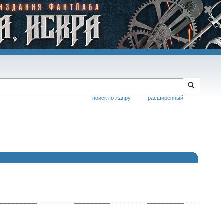
поиск по жанру
расширенный