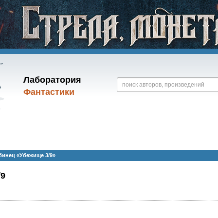
Лаборатория
Фантастики
бинец «Убежище 3/9»
/9