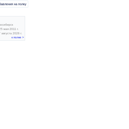
бавления на полку
восибирск
5 мая 2011 г.
 августа 2026 г.
к полке >