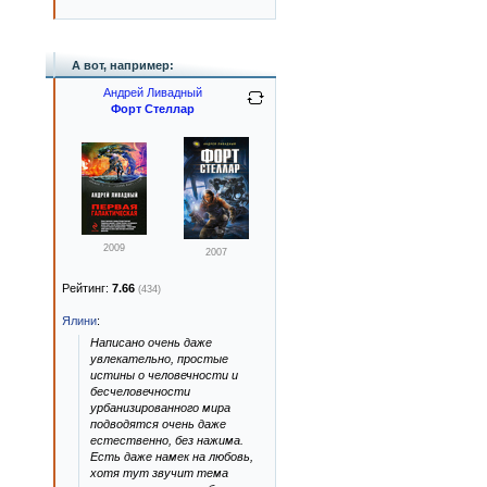
А вот, например:
Андрей Ливадный
Форт Стеллар
2009
2007
Рейтинг:
7.66
(434)
Ялини
:
Написано очень даже
увлекательно, простые
истины о человечности и
бесчеловечности
урбанизированного мира
подводятся очень даже
естественно, без нажима.
Есть даже намек на любовь,
хотя тут звучит тема