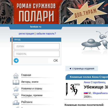
fantlab ru
регистрация
|
забыли пароль?
вход
OK
◄ страница издания
Главная
Книжные полки Анна Старо
Авторы, книги
Анна Старобинец
Убежище 3
Новинки и планы
М.:
МедиаКнига
Награды, премии
2009 г.
Рейтинги
Книжные полки посетителей: