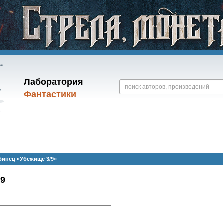
Лаборатория
Фантастики
бинец «Убежище 3/9»
/9