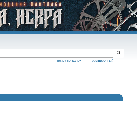
поиск по жанру
расширенный