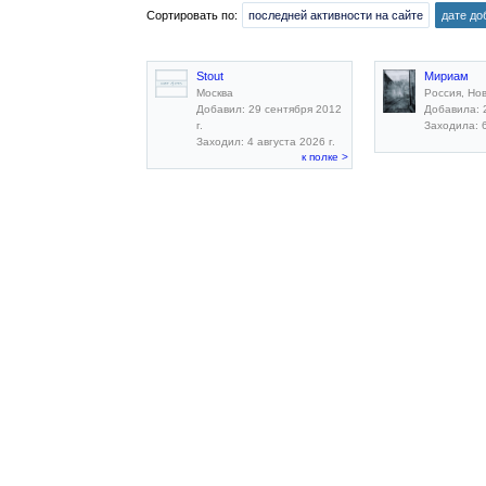
Сортировать по:
последней активности на сайте
дате до
Stout
Мириам
Москва
Россия, Но
Добавил: 29 сентября 2012
Добавила: 2
г.
Заходила: 6
Заходил: 4 августа 2026 г.
к полке >