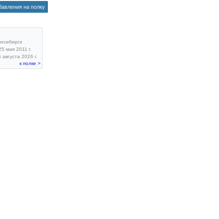
бавления на полку
восибирск
5 мая 2011 г.
 августа 2026 г.
к полке >