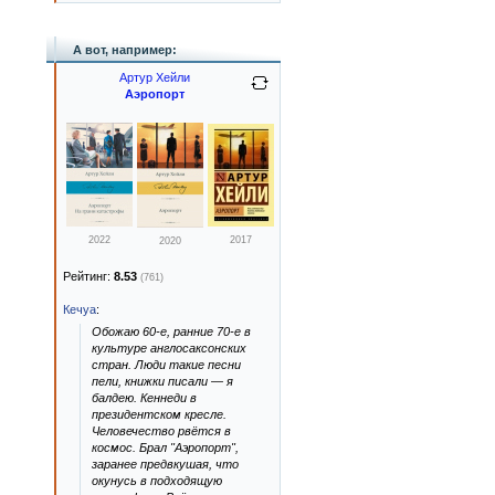
А вот, например:
Артур Хейли
Аэропорт
2022
2017
2020
Рейтинг:
8.53
(761)
Кечуа
:
Обожаю 60-е, ранние 70-е в
культуре англосаксонских
стран. Люди такие песни
пели, книжки писали — я
балдею. Кеннеди в
президентском кресле.
Человечество рвётся в
космос. Брал "Аэропорт",
заранее предвкушая, что
окунусь в подходящую