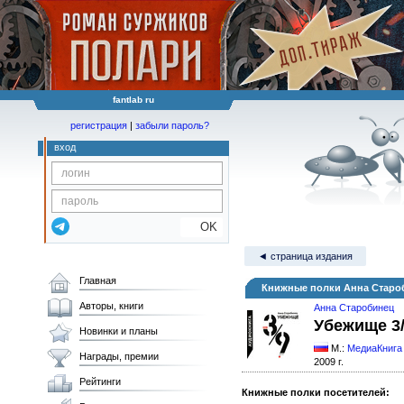
fantlab ru
регистрация
|
забыли пароль?
вход
OK
◄ страница издания
Главная
Книжные полки Анна Старо
Авторы, книги
Анна Старобинец
Убежище 3
Новинки и планы
М.:
МедиаКнига
Награды, премии
2009 г.
Рейтинги
Книжные полки посетителей: