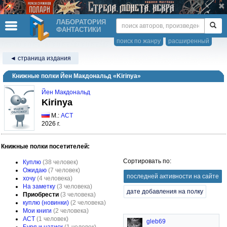
ЛАБОРАТОРИЯ
ФАНТАСТИКИ
поиск по жанру
расширенный
◄ страница издания
Книжные полки Йен Макдональд «Kirinya»
Йен Макдональд
Kirinya
М.:
АСТ
2026 г.
Книжные полки посетителей:
Сортировать по:
Куплю
(38 человек)
Ожидаю
(7 человек)
последней активности на сайте
хочу
(4 человека)
На заметку
(3 человека)
дате добавления на полку
Приобрести
(3 человека)
куплю (новинки)
(2 человека)
Мои книги
(2 человека)
АСТ
(1 человек)
gleb69