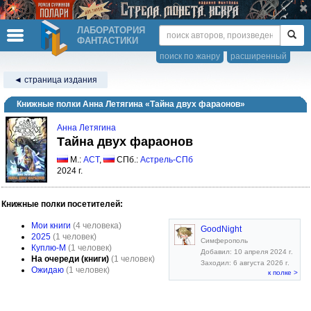
ЛАБОРАТОРИЯ
ФАНТАСТИКИ
поиск по жанру
расширенный
◄ страница издания
Книжные полки Анна Летягина «Тайна двух фараонов»
Анна Летягина
Тайна двух фараонов
М.:
АСТ
,
СПб.:
Астрель-СПб
2024 г.
Книжные полки посетителей:
Мои книги
(4 человека)
GoodNight
2025
(1 человек)
Симферополь
Куплю-М
(1 человек)
Добавил: 10 апреля 2024 г.
На очереди (книги)
(1 человек)
Заходил: 6 августа 2026 г.
Ожидаю
(1 человек)
к полке >