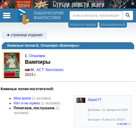
ЛАБОРАТОРИЯ
ФАНТАСТИКИ
поиск по жанру
расширенный
◄ страница издания
Книжные полки Б. Олшеври «Вампиры»
Б. Олшеври
Вампиры
М.:
АСТ
:
Neoclassic
2024 г.
Книжные полки посетителей:
Мои книги
(1 человек)
Alsen77
Нет и не нужно
(1 человек)
Почитаем, послушаем.
(1
Добавил: 22 февраля 2026
человек)
г.
Заходил: 8 августа 2026 г.
к полке >