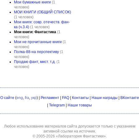
Мои бумажные книги
(1
человек)
МОИ КНИГИ (ОБЩИЙ СПИСОК)
(1 человек)
Мои книги: совр. отечеств. фан-
ка (ч.3.4)
(1 человек)
Мои книги: Фантастика
(1
человек)
Мои не прочитанные книги
(1
человек)
Полка-88-на перспективу
(1
человек)
Продаю фант, мист. т.д.
(1
человек)
О сайте
(
eng
,
fra
,
укр
) |
Регламент
|
FAQ
|
Контакты
|
Наши награды
|
ВКонтакте
|
Telegram
|
Наши товары
Любое использование материалов сайта допускается только с указанием
активной ссылки на источник.
© 2005-2026
«Лаборатория Фантастики»
.