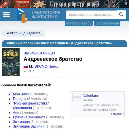
ЛАБОРАТОРИЯ
ФАНТАСТИКИ
поиск по жанру
расширенный
◄ страница издания
Книжные полки Василий Звягинцев «Андреевское братство»
Василий Звягинцев
Андреевское братство
М.:
ЭКСМО-Пресс
2001 г.
Книжные полки посетителей:
Мои книги
(5 человек)
Valentain
Продаю
(2 человека)
ANAPA
"Русская фантастика"
Добавил: 25 апреля 2011 г.
(Звягинцев)
(1 человек)
Заходил: 4 марта 2026 г.
Анн
(1 человек)
к полке >
Времена выбирают
(1 человек)
Звягинцев
(1 человек)
Звягинцев Василий
(1 человек)