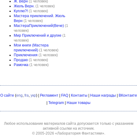
Ж. Верн
(1 человек)
Жюль Верн.
(1 человек)
Куплю?!
(1 человек)
Мастера приключений. Жюль
Верн
(1 человек)
МастераПриключений(Вече)
(1
человек)
Мир Приключений и другие
(1
человек)
Мои книги (Мастера
приключений)
(1 человек)
Приключения
(1 человек)
Продаю
(1 человек)
Рамочка
(1 человек)
О сайте
(
eng
,
fra
,
укр
) |
Регламент
|
FAQ
|
Контакты
|
Наши награды
|
ВКонтакте
|
Telegram
|
Наши товары
Любое использование материалов сайта допускается только с указанием
активной ссылки на источник.
© 2005-2026
«Лаборатория Фантастики»
.