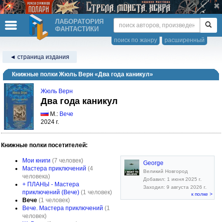
ЛАБОРАТОРИЯ
ФАНТАСТИКИ
поиск по жанру
расширенный
◄ страница издания
Книжные полки Жюль Верн «Два года каникул»
Жюль Верн
Два года каникул
М.:
Вече
2024 г.
Книжные полки посетителей:
Мои книги
(7 человек)
George
Мастера приключений
(4
Великий Новгород
человека)
Добавил: 1 июня 2025 г.
+ ПЛАНЫ - Мастера
Заходил: 9 августа 2026 г.
приключений (Вече)
(1 человек)
к полке >
Вече
(1 человек)
Вече. Мастера приключений
(1
человек)