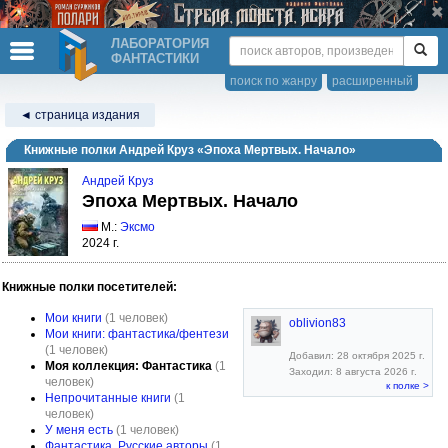
ЛАБОРАТОРИЯ
ФАНТАСТИКИ
поиск по жанру
расширенный
◄ страница издания
Книжные полки Андрей Круз «Эпоха Мертвых. Начало»
Андрей Круз
Эпоха Мертвых. Начало
М.:
Эксмо
2024 г.
Книжные полки посетителей:
Мои книги
(1 человек)
oblivion83
Мои книги: фантастика/фентези
(1 человек)
Добавил: 28 октября 2025 г.
Моя коллекция: Фантастика
(1
Заходил: 8 августа 2026 г.
человек)
к полке >
Непрочитанные книги
(1
человек)
У меня есть
(1 человек)
Фантастика. Русские авторы
(1