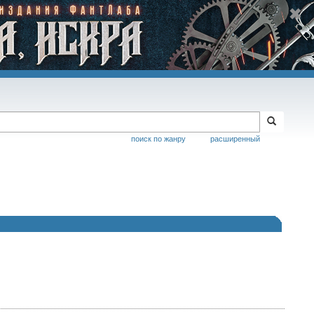
поиск по жанру
расширенный