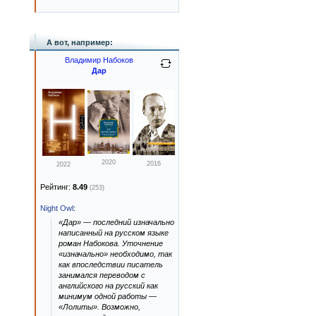
А вот, например:
Владимир Набоков
Дар
2020
2016
2022
Рейтинг:
8.49
(253)
Night Owl
:
«Дар» — последний изначально
написанный на русском языке
роман Набокова. Уточнение
«изначально» необходимо, так
как впоследствии писатель
занимался переводом с
английского на русский как
минимум одной работы —
«Лолиты». Возможно,