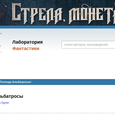
Лаборатория
Фантастики
«Господа Альбатросы»
льбатросы
 Групп