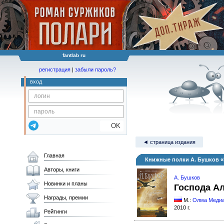
fantlab ru
регистрация
|
забыли пароль?
вход
OK
◄ страница издания
Главная
Книжные полки А. Бушков 
Авторы, книги
А. Бушков
Новинки и планы
Господа А
Награды, премии
М.:
Олма Медиа
2010 г.
Рейтинги