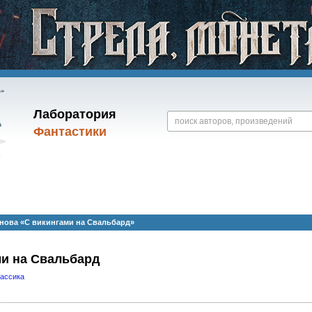
Лаборатория
Фантастики
нова «С викингами на Свальбард»
ми на Свальбард
лассика