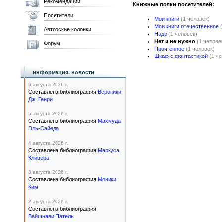
Рекомендации
Книжные полки посетителей:
Посетители
Мои книги
(1 человек)
Мои книги отечественное
Авторские колонки
Надо
(1 человек)
Нет и не нужно
(1 челове
Форум
Прочтённое
(1 человек)
Шкаф с фантастикой
(1 ч
информация, новости
6 августа 2026 г.
Составлена библиография
Вероники
Дж. Генри
5 августа 2026 г.
Составлена библиография
Махмуда
Эль-Сайеда
4 августа 2026 г.
Составлена библиография
Маркуса
Кливера
3 августа 2026 г.
Составлена библиография
Моники
Ким
2 августа 2026 г.
Составлена библиография
Вайшнави Патель