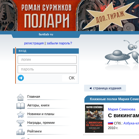
fantlab ru
регистрация
|
забыли пароль?
вход
OK
◄ страница издания
Главная
Книжные полки Мария Семе
Авторы, книги
Мария Семенова
Новинки и планы
С викинга
Награды, премии
СПб.:
Азбука-к
2010 г.
Рейтинги