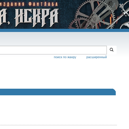
поиск по жанру
расширенный