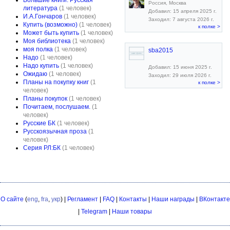
Большие книги. Русская
Россия, Москва
литература
(1 человек)
Добавил: 15 апреля 2025 г.
И.А.Гончаров
(1 человек)
Заходил: 7 августа 2026 г.
Купить (возможно)
(1 человек)
к полке >
Может быть купить
(1 человек)
Моя библиотека
(1 человек)
моя полка
(1 человек)
sba2015
Надо
(1 человек)
Надо купить
(1 человек)
Добавил: 15 июня 2025 г.
Ожидаю
(1 человек)
Заходил: 29 июля 2026 г.
Планы на покупку книг
(1
к полке >
человек)
Планы покупок
(1 человек)
Почитаем, послушаем.
(1
человек)
Русские БК
(1 человек)
Русскоязычная проза
(1
человек)
Серия РЛ:БК
(1 человек)
О сайте
(
eng
,
fra
,
укр
) |
Регламент
|
FAQ
|
Контакты
|
Наши награды
|
ВКонтакте
|
Telegram
|
Наши товары