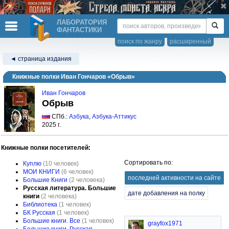
ЛАБОРАТОРИЯ
ФАНТАСТИКИ
поиск по жанру
расширенный
◄ страница издания
Книжные полки Иван Гончаров «Обрыв»
Иван Гончаров
Обрыв
СПб.:
Азбука
,
Азбука-Аттикус
2025 г.
Книжные полки посетителей:
Сортировать по:
Куплю
(10 человек)
МОИ КНИГИ
(6 человек)
последней активности на сайте
Большие Книги
(2 человека)
Русская литература. Большие
дате добавления на полку
книги
(2 человека)
Библиотека
(1 человек)
БК Русская
(1 человек)
Большие книги. Все
(1 человек)
grayfox1971