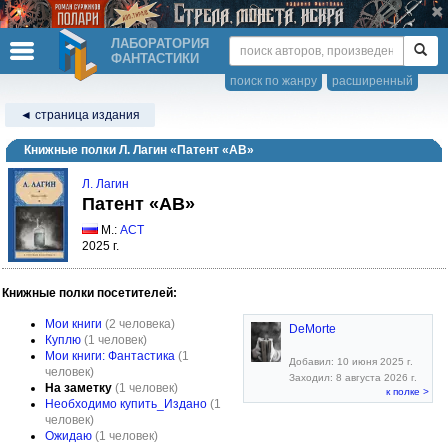
ЛАБОРАТОРИЯ
ФАНТАСТИКИ
поиск по жанру
расширенный
◄ страница издания
Книжные полки Л. Лагин «Патент «АВ»
Л. Лагин
Патент «АВ»
М.:
АСТ
2025 г.
Книжные полки посетителей:
Мои книги
(2 человека)
DeMorte
Куплю
(1 человек)
Мои книги: Фантастика
(1
Добавил: 10 июня 2025 г.
человек)
Заходил: 8 августа 2026 г.
На заметку
(1 человек)
к полке >
Необходимо купить_Издано
(1
человек)
Ожидаю
(1 человек)