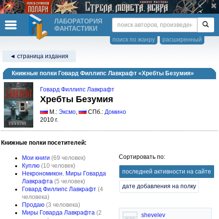
ЛАБОРАТОРИЯ
ФАНТАСТИКИ
поиск по жанру
расширенный
◄ страница издания
Книжные полки Говард Филлипс Лавкрафт «Хребты Безумия»
Говард Филлипс Лавкрафт
Хребты Безумия
М.:
Эксмо
,
СПб.:
Домино
2010 г.
Книжные полки посетителей:
Сортировать по:
Мои книги
(69 человек)
Куплю
(10 человек)
последней активности на сайте
Некрономикон. Миры Говарда
Лавкрафта
(5 человек)
дате добавления на полку
Говард Филлипс Лавкрафт
(4
человека)
Продаю
(3 человека)
Миры Говарда Лавкрафта
(2
shevelev