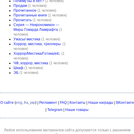
Почему бы и нет?
(1 человек)
Продам
(1 человек)
Прочитанное
(1 человек)
Прочитанные книги
(1 человек)
Прочитать
(1 человек)
Серия — Некрономикон —
Миры Говарда Лавкрафта
(1
человек)
Ужасы/ мистика
(1 человек)
Хоррор, мистика, триллеры.
(1
человек)
Хоррор/Мистика/Готика/etc.
(1
человек)
ЧФ, хоррор, мистика
(1 человек)
Шкаф
(1 человек)
ЭБ
(1 человек)
О сайте
(
eng
,
fra
,
укр
) |
Регламент
|
FAQ
|
Контакты
|
Наши награды
|
ВКонтакте
|
Telegram
|
Наши товары
Любое использование материалов сайта допускается только с указанием