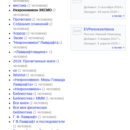
человека)
мистика
(2 человека)
Добавил: 3 сентября 2024 г.
Некрономикон ЭКСМО
(2
Заходил: 19 июля 2026 г.
человека)
к полке >
Прочитано
(2 человека)
Собрания сочинений
(2
человека)
EVPerevezentseva
Хоррор
(2 человека)
Россия, Нижний Новгород
Эксмо
(2 человека)
Добавил: 5 января 2017 г.
"Некрономикон" Лавкрафта
(1
Заходил: 4 апреля 2025 г.
человек)
к полке >
-=Лавкрафтовщина=-
(1
человек)
2019. Прочитанные книги
(1
человек)
un
(1 человек)
Wishlist
(1 человек)
«Некрономикон. Миры Говарда
Лавкрафта»
(1 человек)
«Некрономикон»
(1 человек)
Библиотека
(1 человек)
Библиотека г. МММ
(1 человек)
Все книги
(1 человек)
Вся моя физическая
библиотека
(1 человек)
Г. Ф. Лавкрафт
(1 человек)
Г.Ф.Лакврафт и последователи
(1 человек)