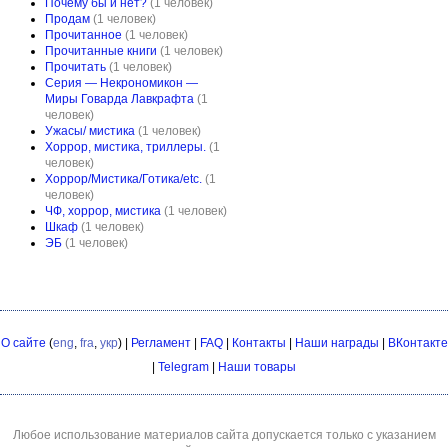
Почему бы и нет?
(1 человек)
Продам
(1 человек)
Прочитанное
(1 человек)
Прочитанные книги
(1 человек)
Прочитать
(1 человек)
Серия — Некрономикон —
Миры Говарда Лавкрафта
(1
человек)
Ужасы/ мистика
(1 человек)
Хоррор, мистика, триллеры.
(1
человек)
Хоррор/Мистика/Готика/etc.
(1
человек)
ЧФ, хоррор, мистика
(1 человек)
Шкаф
(1 человек)
ЭБ
(1 человек)
О сайте
(
eng
,
fra
,
укр
) |
Регламент
|
FAQ
|
Контакты
|
Наши награды
|
ВКонтакте
|
Telegram
|
Наши товары
Любое использование материалов сайта допускается только с указанием