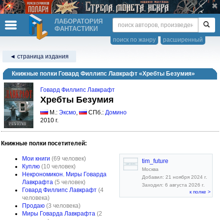
ЛАБОРАТОРИЯ
ФАНТАСТИКИ
поиск по жанру
расширенный
◄ страница издания
Книжные полки Говард Филлипс Лавкрафт «Хребты Безумия»
Говард Филлипс Лавкрафт
Хребты Безумия
М.:
Эксмо
,
СПб.:
Домино
2010 г.
Книжные полки посетителей:
Мои книги
(69 человек)
tim_future
Куплю
(10 человек)
Москва
Некрономикон. Миры Говарда
Добавил: 21 ноября 2024 г.
Лавкрафта
(5 человек)
Заходил: 6 августа 2026 г.
Говард Филлипс Лавкрафт
(4
к полке >
человека)
Продаю
(3 человека)
Миры Говарда Лавкрафта
(2