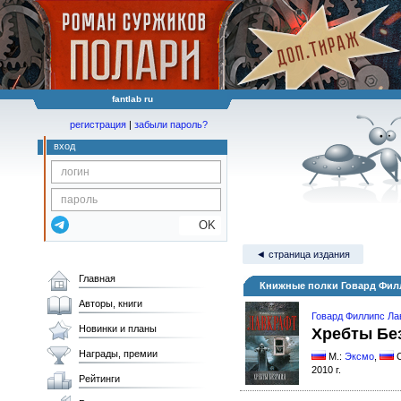
fantlab ru
регистрация
|
забыли пароль?
вход
OK
◄ страница издания
Главная
Книжные полки Говард Фил
Авторы, книги
Говард Филлипс Ла
Новинки и планы
Хребты Бе
Награды, премии
М.:
Эксмо
,
2010 г.
Рейтинги