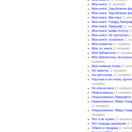
Мои книги.
(1 человек)
Мои книги. Зарубежная фа
Мои книги. Зарубежная фа
Мои книги. Мистика
(1 чел
Мои книги: Говард Лавкра
Мои книги: Лавкрафт
(1 че
Мои книги: мифы Ктулху
(
Мои книги: Не прочитано
(
Мои книги: основные
(1 че
Мои книжечки
(1 человек)
Мои эл. книги
(1 человек)
Моя библиотека
(1 челове
Моя библиотека: Англоязы
человек)
Моя книжная полка
(1 чел
На заметку
(1 человек)
На прочтение.
(1 человек)
Научная и не очень прочи
человек)
Не впечатлило
(1 человек)
Некрономикон
(1 человек)
Некрономикон Лавкрафта
Некрономикон. Миры Гова
(1 человек)
Некрономикон. Миры Гова
человек)
Нет и не нужно
(1 человек
Нет пощады деревьям
(1 
Обмен и продажа
(1 челов