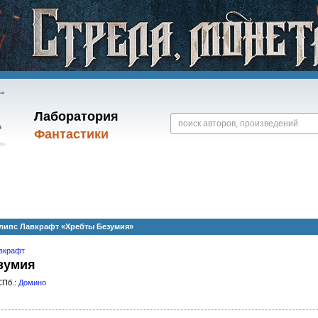
Лаборатория
Фантастики
липс Лавкрафт «Хребты Безумия»
вкрафт
зумия
СПб.:
Домино