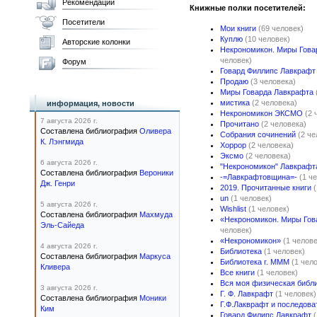
Рекомендации
Книжные полки посетителей:
Посетители
Мои книги
(69 человек)
Куплю
(10 человек)
Авторские колонки
Некрономикон. Миры Гова
человек)
Форум
Говард Филлипс Лавкрафт
Продаю
(3 человека)
Миры Говарда Лавкрафта
мистика
(2 человека)
информация, новости
Некрономикон ЭКСМО
(2 
7 августа 2026 г.
Прочитано
(2 человека)
Составлена библиография
Оливера
Собрания сочинений
(2 че
К. Лэнгмида
Хоррор
(2 человека)
Эксмо
(2 человека)
6 августа 2026 г.
"Некрономикон" Лавкрафт
Составлена библиография
Вероники
-=Лавкрафтовщина=-
(1 ч
Дж. Генри
2019. Прочитанные книги
un
(1 человек)
5 августа 2026 г.
Wishlist
(1 человек)
Составлена библиография
Махмуда
«Некрономикон. Миры Гов
Эль-Сайеда
человек)
«Некрономикон»
(1 челове
4 августа 2026 г.
Библиотека
(1 человек)
Составлена библиография
Маркуса
Библиотека г. МММ
(1 чел
Кливера
Все книги
(1 человек)
Вся моя физическая библ
3 августа 2026 г.
Г. Ф. Лавкрафт
(1 человек)
Составлена библиография
Моники
Г.Ф.Лакврафт и последова
Ким
Говард Филипс Лавкрафт