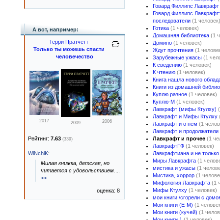
Говард Филлипс Лавкрафт 
Говард Филлипс Лавкрафт:
последователи
(1 человек
Готика
(1 человек)
А вот, например:
Домашняя библиотека
(1 
Терри Пратчетт
Домино
(1 человек)
Только ты можешь спасти
Ждут прочтения
(1 челове
человечество
Зарубежные ужасы
(1 чел
К сведению
(1 человек)
К чтению
(1 человек)
Книга нашла нового облад
Книги из домашней библио
Куплю разное
(1 человек)
Куплю-М
(1 человек)
Лавкрафт (мифы Ктулху)
Лавкрафт и Мифы Ктулху
2017
2006
2009
Лавкрафт и о нем
(1 челов
Лавкрафт и продолжатели
Рейтинг:
7.63
Лавкрафт и прочее
(1 че
(339)
ЛавкрафтГФ
(1 человек)
WiNchiK
:
Лавкрафтиана и не только
Миры Лавкрафта
(1 челов
Милая книжка, детская, но
мистика и ужасы
(1 челов
читается с удовольствием.
...
Мистика, хоррор
(1 челове
>>
Мифология Лавкрафта
(1 
Мифы Ктулху
(1 человек)
оценка: 8
мои книги \сгорели с домо
Мои книги (Е-М)
(1 челове
Мои книги (кучей)
(1 челов
Мои книги 1
(1 человек)