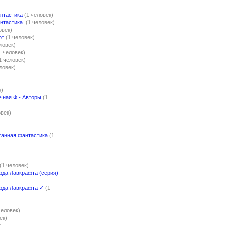
нтастика
(1 человек)
нтастика.
(1 человек)
овек)
фт
(1 человек)
ловек)
1 человек)
1 человек)
ловек)
к)
чная Ф - Авторы
(1
овек)
танная фантастика
(1
(1 человек)
рда Лавкрафта (серия)
рда Лавкрафта ✓
(1
)
человек)
ек)