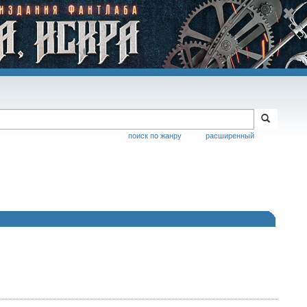
поиск по жанру
расширенный