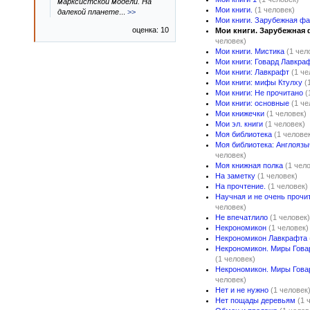
марксистской модели. На
Мои книги.
(1 человек)
далекой планете
...
>>
Мои книги. Зарубежная фа
оценка: 10
Мои книги. Зарубежная 
человек)
Мои книги. Мистика
(1 чел
Мои книги: Говард Лавкра
Мои книги: Лавкрафт
(1 че
Мои книги: мифы Ктулху
(
Мои книги: Не прочитано
(
Мои книги: основные
(1 че
Мои книжечки
(1 человек)
Мои эл. книги
(1 человек)
Моя библиотека
(1 челове
Моя библиотека: Англоязы
человек)
Моя книжная полка
(1 чел
На заметку
(1 человек)
На прочтение.
(1 человек)
Научная и не очень прочи
человек)
Не впечатлило
(1 человек)
Некрономикон
(1 человек)
Некрономикон Лавкрафта
Некрономикон. Миры Гова
(1 человек)
Некрономикон. Миры Гова
человек)
Нет и не нужно
(1 человек
Нет пощады деревьям
(1 