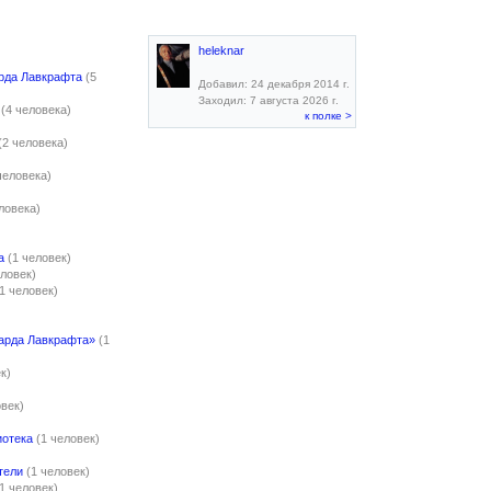
heleknar
рда Лавкрафта
(5
Добавил: 24 декабря 2014 г.
Заходил: 7 августа 2026 г.
(4 человека)
к полке >
(2 человека)
человека)
ловека)
а
(1 человек)
еловек)
(1 человек)
арда Лавкрафта»
(1
к)
овек)
иотека
(1 человек)
тели
(1 человек)
(1 человек)