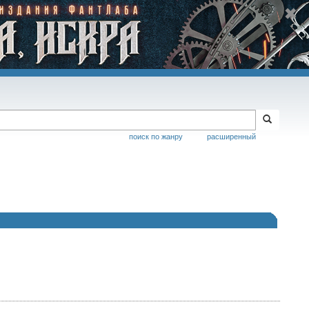
поиск по жанру
расширенный