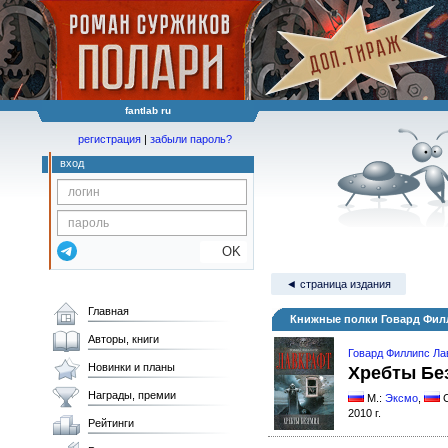
fantlab ru
регистрация
|
забыли пароль?
вход
OK
◄ страница издания
Главная
Книжные полки Говард Фил
Авторы, книги
Говард Филлипс Ла
Новинки и планы
Хребты Бе
Награды, премии
М.:
Эксмо
,
2010 г.
Рейтинги