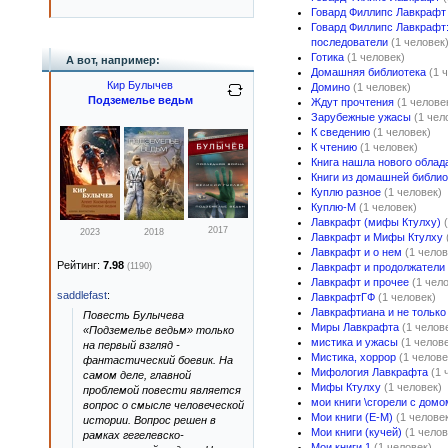
Говард Филлипс Лавкрафт 
Говард Филлипс Лавкрафт:
последователи
(1 человек
Готика
(1 человек)
А вот, например:
Домашняя библиотека
(1 
Кир Булычев
Домино
(1 человек)
Подземелье ведьм
Ждут прочтения
(1 челове
Зарубежные ужасы
(1 чел
К сведению
(1 человек)
К чтению
(1 человек)
Книга нашла нового облад
Книги из домашней библио
Куплю разное
(1 человек)
Куплю-М
(1 человек)
Лавкрафт (мифы Ктулху)
2017
2023
2018
Лавкрафт и Мифы Ктулху
Лавкрафт и о нем
(1 челов
Рейтинг:
7.98
(1190)
Лавкрафт и продолжатели
Лавкрафт и прочее
(1 чел
saddlefast
:
ЛавкрафтГФ
(1 человек)
Лавкрафтиана и не только
Повесть Булычева
Миры Лавкрафта
(1 челов
«Подземелье ведьм» только
мистика и ужасы
(1 челов
на первый взгляд -
Мистика, хоррор
(1 челове
фантастический боевик. На
Мифология Лавкрафта
(1 
самом деле, главной
Мифы Ктулху
(1 человек)
проблемой повести является
мои книги \сгорели с домо
вопрос о смысле человеческой
Мои книги (Е-М)
(1 челове
истории. Вопрос решен в
Мои книги (кучей)
(1 челов
рамках гегелевско-
Мои книги 1
(1 человек)