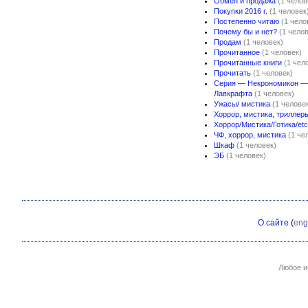
Обмен и продажа
(1 челов
Покупки 2016 г.
(1 человек
Постепенно читаю
(1 чело
Почему бы и нет?
(1 чело
Продам
(1 человек)
Прочитанное
(1 человек)
Прочитанные книги
(1 чел
Прочитать
(1 человек)
Серия — Некрономикон —
Лавкрафта
(1 человек)
Ужасы/ мистика
(1 челове
Хоррор, мистика, триллер
Хоррор/Мистика/Готика/etc
ЧФ, хоррор, мистика
(1 че
Шкаф
(1 человек)
ЭБ
(1 человек)
О сайте
(
eng
Любое и