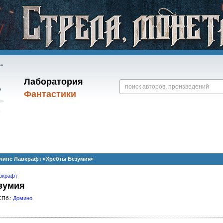
Лаборатория
Фантастики
липс Лавкрафт «Хребты Безумия»
вкрафт
зумия
СПб.:
Домино