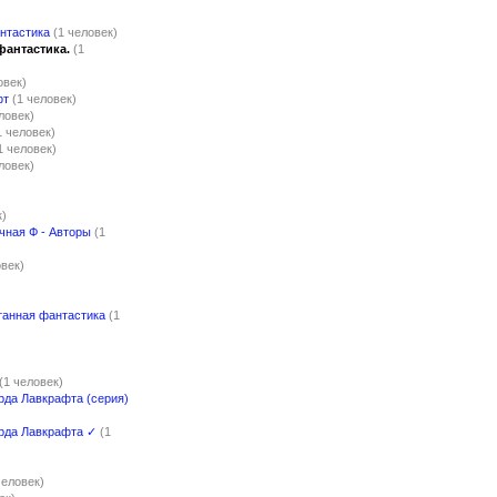
нтастика
(1 человек)
фантастика.
(1
овек)
фт
(1 человек)
ловек)
1 человек)
1 человек)
ловек)
к)
чная Ф - Авторы
(1
овек)
танная фантастика
(1
(1 человек)
рда Лавкрафта (серия)
рда Лавкрафта ✓
(1
)
человек)