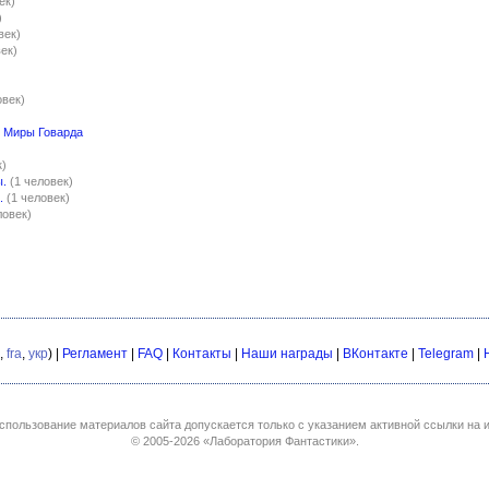
ек)
)
век)
век)
овек)
 Миры Говарда
к)
ы.
(1 человек)
.
(1 человек)
ловек)
,
fra
,
укр
) |
Регламент
|
FAQ
|
Контакты
|
Наши награды
|
ВКонтакте
|
Telegram
|
спользование материалов сайта допускается только с указанием активной ссылки на и
© 2005-2026
«Лаборатория Фантастики»
.