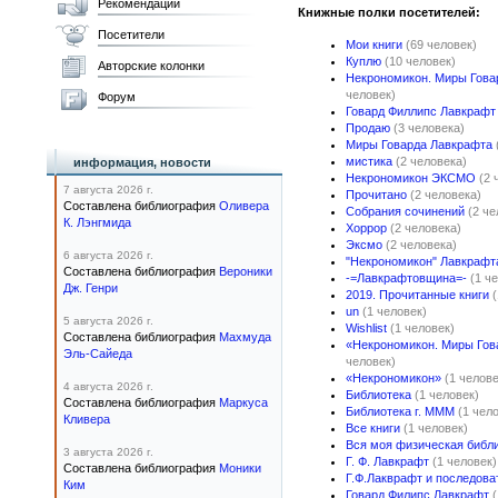
Рекомендации
Книжные полки посетителей:
Посетители
Мои книги
(69 человек)
Куплю
(10 человек)
Авторские колонки
Некрономикон. Миры Гова
человек)
Форум
Говард Филлипс Лавкрафт
Продаю
(3 человека)
Миры Говарда Лавкрафта
мистика
(2 человека)
информация, новости
Некрономикон ЭКСМО
(2 
7 августа 2026 г.
Прочитано
(2 человека)
Составлена библиография
Оливера
Собрания сочинений
(2 че
К. Лэнгмида
Хоррор
(2 человека)
Эксмо
(2 человека)
6 августа 2026 г.
"Некрономикон" Лавкрафт
Составлена библиография
Вероники
-=Лавкрафтовщина=-
(1 ч
Дж. Генри
2019. Прочитанные книги
un
(1 человек)
5 августа 2026 г.
Wishlist
(1 человек)
Составлена библиография
Махмуда
«Некрономикон. Миры Гов
Эль-Сайеда
человек)
«Некрономикон»
(1 челове
4 августа 2026 г.
Библиотека
(1 человек)
Составлена библиография
Маркуса
Библиотека г. МММ
(1 чел
Кливера
Все книги
(1 человек)
Вся моя физическая библ
3 августа 2026 г.
Г. Ф. Лавкрафт
(1 человек)
Составлена библиография
Моники
Г.Ф.Лакврафт и последова
Ким
Говард Филипс Лавкрафт