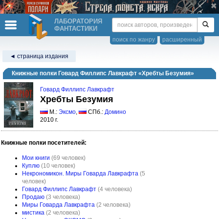
ЛАБОРАТОРИЯ
ФАНТАСТИКИ
поиск по жанру
расширенный
◄ страница издания
Книжные полки Говард Филлипс Лавкрафт «Хребты Безумия»
Говард Филлипс Лавкрафт
Хребты Безумия
М.:
Эксмо
,
СПб.:
Домино
2010 г.
Книжные полки посетителей:
Мои книги
(69 человек)
Куплю
(10 человек)
Некрономикон. Миры Говарда Лавкрафта
(5
человек)
Говард Филлипс Лавкрафт
(4 человека)
Продаю
(3 человека)
Миры Говарда Лавкрафта
(2 человека)
мистика
(2 человека)