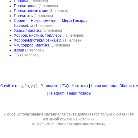
Продам
(1 человек)
Прочитанное
(1 человек)
Прочитанные книги
(1 человек)
Прочитать
(1 человек)
Серия — Некрономикон — Миры Говарда
Лавкрафта
(1 человек)
Ужасы/ мистика
(1 человек)
Хоррор, мистика, триллеры.
(1 человек)
Хоррор/Мистика/Готика/etc.
(1 человек)
ЧФ, хоррор, мистика
(1 человек)
Шкаф
(1 человек)
ЭБ
(1 человек)
О сайте
(
eng
,
fra
,
укр
) |
Регламент
|
FAQ
|
Контакты
|
Наши награды
|
ВКонтакте
|
Telegram
|
Наши товары
Любое использование материалов сайта допускается только с указанием
активной ссылки на источник.
© 2005-2026
«Лаборатория Фантастики»
.