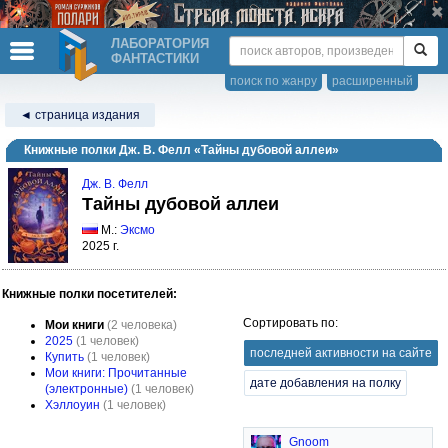
ЛАБОРАТОРИЯ
ФАНТАСТИКИ
поиск по жанру
расширенный
◄ страница издания
Книжные полки Дж. В. Фелл «Тайны дубовой аллеи»
Дж. В. Фелл
Тайны дубовой аллеи
М.:
Эксмо
2025 г.
Книжные полки посетителей:
Сортировать по:
Мои книги
(2 человека)
2025
(1 человек)
последней активности на сайте
Купить
(1 человек)
Мои книги: Прочитанные
дате добавления на полку
(электронные)
(1 человек)
Хэллоуин
(1 человек)
Gnoom