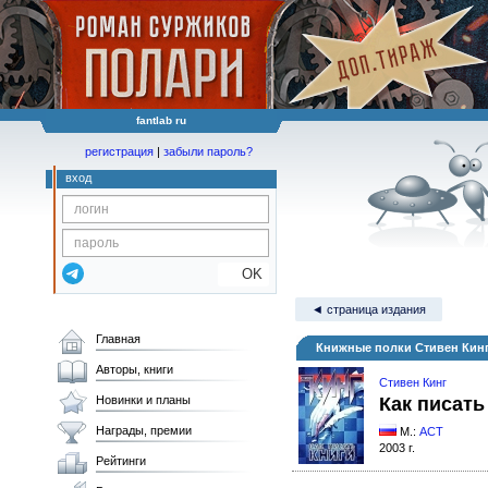
fantlab ru
регистрация
|
забыли пароль?
вход
OK
◄ страница издания
Главная
Книжные полки Стивен Кинг
Авторы, книги
Стивен Кинг
Новинки и планы
Как писать
Награды, премии
М.:
АСТ
2003 г.
Рейтинги