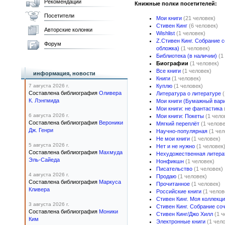
Рекомендации
Книжные полки посетителей:
Посетители
Мои книги
(21 человек)
Стивен Кинг
(6 человек)
Авторские колонки
Wishlist
(1 человек)
Z.Стивен Кинг. Собрание 
Форум
обложка)
(1 человек)
Библиотека (в наличии)
(1
Биографии
(1 человек)
Все книги
(1 человек)
информация, новости
Книги
(1 человек)
7 августа 2026 г.
Куплю
(1 человек)
Составлена библиография
Оливера
Литература о литературе
К. Лэнгмида
Мои книги (Бумажный вар
Мои книги: не фантастика
6 августа 2026 г.
Мои книги: Покеты
(1 чело
Составлена библиография
Вероники
Мягкий переплёт
(1 челове
Дж. Генри
Научно-популярная
(1 чел
Не мои книги
(1 человек)
5 августа 2026 г.
Нет и не нужно
(1 человек
Составлена библиография
Махмуда
Нехудожественная литера
Эль-Сайеда
Нонфикшн
(1 человек)
Писательство
(1 человек)
4 августа 2026 г.
Продаю
(1 человек)
Составлена библиография
Маркуса
Прочитанное
(1 человек)
Кливера
Российские книги
(1 челов
Стивен Кинг. Моя коллекц
3 августа 2026 г.
Стивен Кинг. Собрание со
Составлена библиография
Моники
Стивен Кинг/Джо Хилл
(1 
Ким
Электронные книги
(1 чел