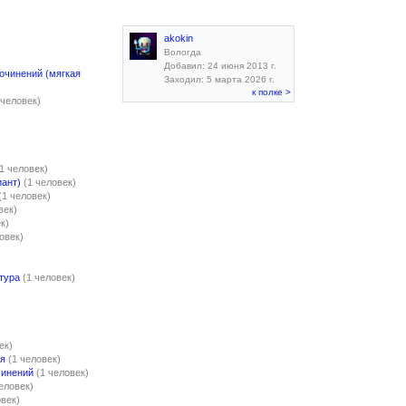
akokin
Вологда
Добавил: 24 июня 2013 г.
сочинений (мягкая
Заходил: 5 марта 2026 г.
к полке >
 человек)
(1 человек)
иант)
(1 человек)
(1 человек)
век)
к)
овек)
)
тура
(1 человек)
ек)
ия
(1 человек)
чинений
(1 человек)
человек)
овек)