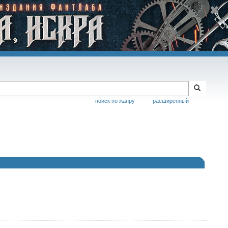
поиск по жанру
расширенный