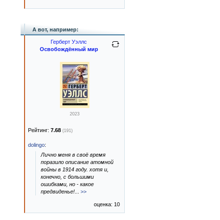
А вот, например:
Герберт Уэллс
Освобождённый мир
2023
Рейтинг:
7.68
(191)
dolingo
:
Лично меня в своё время
поразило описание атомной
войны в 1914 году. хотя и,
конечно, с большими
ошибками, но - какое
предвиденье!
...
>>
оценка: 10