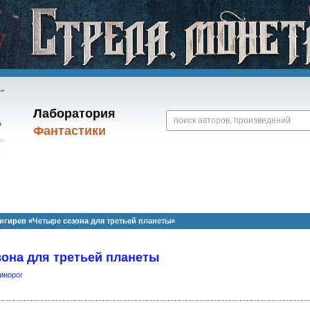
Лаборатория
Фантастики
гирев «Четыре сезона для третьей планеты»
она для третьей планеты
инорог