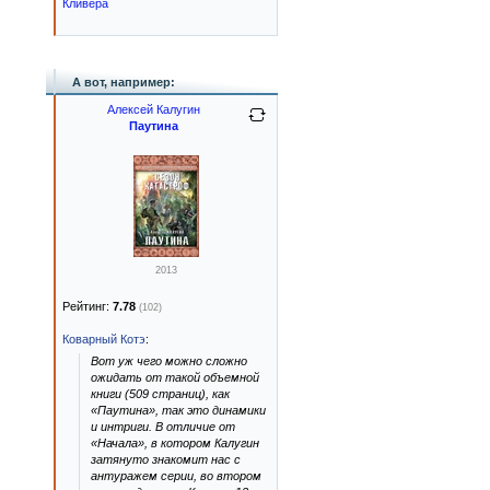
Кливера
А вот, например:
Алексей Калугин
Паутина
2013
Рейтинг:
7.78
(102)
Коварный Котэ
:
Вот уж чего можно сложно
ожидать от такой объемной
книги (509 страниц), как
«Паутина», так это динамики
и интриги. В отличие от
«Начала», в котором Калугин
затянуто знакомит нас с
антуражем серии, во втором