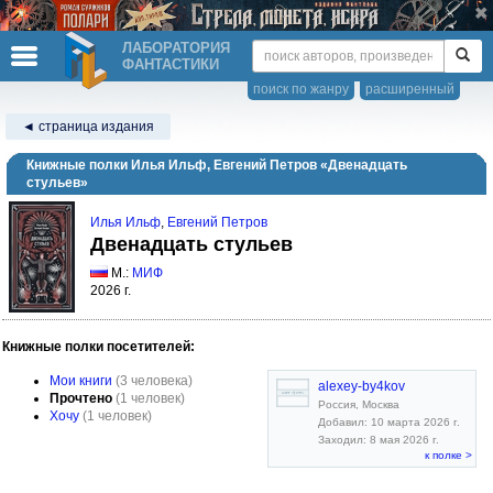
ЛАБОРАТОРИЯ
ФАНТАСТИКИ
поиск по жанру
расширенный
◄ страница издания
Книжные полки Илья Ильф, Евгений Петров «Двенадцать
стульев»
Илья Ильф
,
Евгений Петров
Двенадцать стульев
М.:
МИФ
2026 г.
Книжные полки посетителей:
Мои книги
(3 человека)
alexey-by4kov
Прочтено
(1 человек)
Россия, Москва
Хочу
(1 человек)
Добавил: 10 марта 2026 г.
Заходил: 8 мая 2026 г.
к полке >