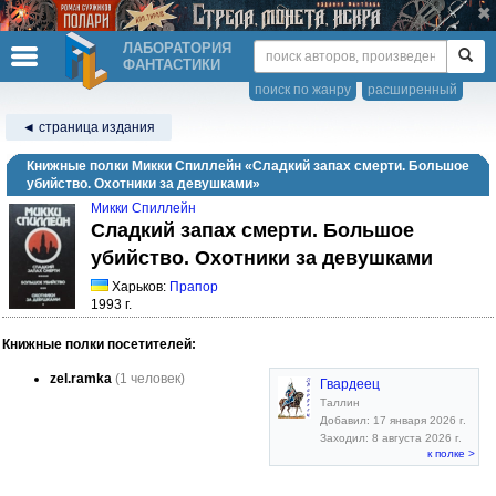
ЛАБОРАТОРИЯ
ФАНТАСТИКИ
поиск по жанру
расширенный
◄ страница издания
Книжные полки Микки Спиллейн «Сладкий запах смерти. Большое
убийство. Охотники за девушками»
Микки Спиллейн
Сладкий запах смерти. Большое
убийство. Охотники за девушками
Харьков:
Прапор
1993 г.
Книжные полки посетителей:
zel.ramka
(1 человек)
Гвардеец
Таллин
Добавил: 17 января 2026 г.
Заходил: 8 августа 2026 г.
к полке >