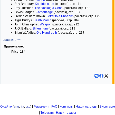
Ray Bradbury.
Kaleidoscope
(рассказ), стр. 111
Roy Hutchins.
The Nostalgia Gene
(рассказ), стр. 121
Lewis Padgett.
Camouflage
(рассказ), стр. 137
Fredric William Brown.
Letter to a Phoenix
(рассказ), стр. 175
Algis Budrys.
Death March
(рассказ), стр. 184
John Christopher.
Weapon
(рассказ), стр. 212
J. G. Ballard.
Billennium
(рассказ), стр. 219
Brian W. Aldiss.
Old Hundredth
(рассказ), стр. 237
сравнить >>
Примечание:
Price: 18/-
О сайте
(
eng
,
fra
,
укр
) |
Регламент
|
FAQ
|
Контакты
|
Наши награды
|
ВКонтакте
|
Telegram
|
Наши товары