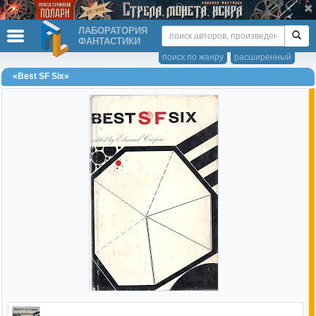
ЛАБОРАТОРИЯ
ФАНТАСТИКИ
поиск по жанру
расширенный
«Best SF Six»