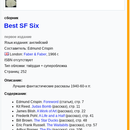
сборник
Best SF Six
первое издание
Язык издания:
английский
Составитель:
Edmund Crispin
London:
Faber & Faber
,
1966
г.
ISBN отсутствует
Тип обложки:
твёрдая
+ суперобложка
Страниц:
252
Описание:
Лучшие фантастические рассказы 1940-60-х гг.
Содержание
:
Edmund Crispin.
Foreword
(статья), стр. 7
Kit Reed.
Judas Bomb
(рассказ), стр. 11
James Blish.
A Work of Art
(рассказ), стр. 22
Frederik Pohl.
A Life and a Half
(рассказ), стр. 41
Bill Brown.
The Star Ducks
(рассказ), стр. 48
Eric Frank Russell.
The Waitabits
(рассказ), стр. 57
Arthur Porges.
The Fly
(рассказ), стр. 106