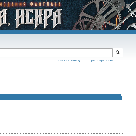
поиск по жанру
расширенный