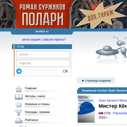
fantlab ru
регистрация
|
забыли пароль?
вход
OK
◄ страница издания
Главная
Книжные полки Хуан Хасинт
Авторы, книги
Хуан Хасинто Мунь
Новинки и планы
Мистер Кён
Награды, премии
СПб.:
Polyandri
2026 г.
Рейтинги