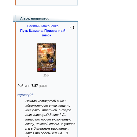
А вот, например:
Василий Маханенко
Путь Шамана. Призрачный
замок
2014
Рейтинг:
7.87
(1413)
mystery26
:
Начало четвертой книги
абсолютно не стыкуется с
концовкой третьей. Откуда
там варвары? Замок? Да
написано про не включенную
главу, но этой главы не увидел
я и в бумажном варианте...
Какая то бессмыслица... В