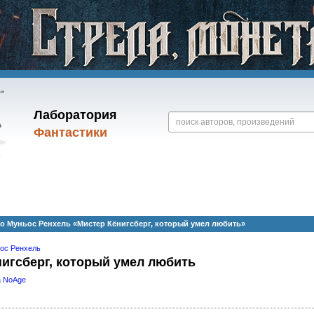
Лаборатория
Фантастики
о Муньос Ренхель «Мистер Кёнигсберг, который умел любить»
ос Ренхель
игсберг, который умел любить
a NoAge