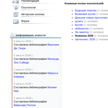
Рекомендации
Книжные полки посетителей:
Посетители
Будущие покупки
(1 челов
Возможно куплю
(1 челове
Авторские колонки
Дальние планы прочтения
Форум
купить
(1 человек)
Куплю
(1 человек)
любопытно
(1 человек)
На заметку
(1 человек)
информация, новости
Новинки 2026
(1 человек)
прочитано: 2026
(1 челове
6 августа 2026 г.
Составлена библиография
Вероники
Дж. Генри
5 августа 2026 г.
Составлена библиография
Махмуда
Эль-Сайеда
4 августа 2026 г.
Составлена библиография
Маркуса
Кливера
3 августа 2026 г.
Составлена библиография
Моники
Ким
2 августа 2026 г.
Составлена библиография
Вайшнави Патель