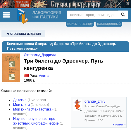
ЛАБОРАТОРИЯ
ФАНТАСТИКИ
поиск по жанру
расширенный
◄ страница издания
Книжные полки Джеральд Даррелл «Три билета до Эдвенчер.
Путь кенгуренка»
Джеральд Даррелл
Три билета до Эдвенчер. Путь
кенгуренка
Рига:
Авотс
1986 г.
Книжные полки посетителей:
Детские
(1 человек)
orange_zmiy
Мои книги
(1 человек)
Россия, Санкт-Петербург
Мои книги (Фантастика)
(1
Добавил: 21 октября 2024 г.
человек)
Заходил: 9 августа 2026 г.
Научно-популярные, про
Примеч.: 100
животных, биографические
(1
к полке >
человек)