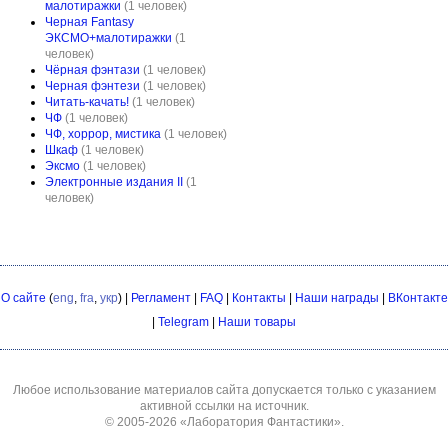
малотиражки
(1 человек)
Черная Fantasy
ЭКСМО+малотиражки
(1
человек)
Чёрная фэнтази
(1 человек)
Черная фэнтези
(1 человек)
Читать-качать!
(1 человек)
ЧФ
(1 человек)
ЧФ, хоррор, мистика
(1 человек)
Шкаф
(1 человек)
Эксмо
(1 человек)
Электронные издания II
(1
человек)
О сайте
(
eng
,
fra
,
укр
) |
Регламент
|
FAQ
|
Контакты
|
Наши награды
|
ВКонтакте
|
Telegram
|
Наши товары
Любое использование материалов сайта допускается только с указанием
активной ссылки на источник.
© 2005-2026
«Лаборатория Фантастики»
.