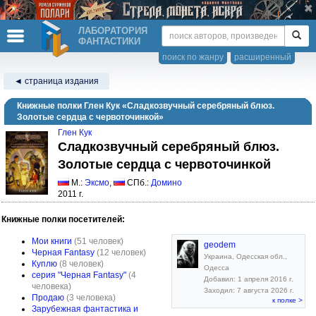
ЛАБОРАТОРИЯ
ФАНТАСТИКИ
поиск по жанру
расширенный
◄ страница издания
Книжные полки Глен Кук «Сладкозвучный серебряный блюз.
Золотые сердца с червоточинкой»
Глен Кук
Сладкозвучный серебряный блюз.
Золотые сердца с червоточинкой
М.:
Эксмо
,
СПб.:
Домино
2011 г.
Книжные полки посетителей:
Мои книги
(51 человек)
geodem
Черная Fantasy
(12 человек)
Украина, Одесская обл.,
Куплю
(8 человек)
Одесса
серия "Черная Fantasy"
(4
Добавил: 1 апреля 2016 г.
человека)
Заходил: 7 августа 2026 г.
Продаю
(3 человека)
к полке >
Зарубежная фантастика и