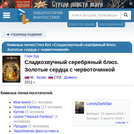
ЛАБОРАТОРИЯ
ФАНТАСТИКИ
поиск по жанру
расширенный
◄ страница издания
Книжные полки Глен Кук «Сладкозвучный серебряный блюз.
Золотые сердца с червоточинкой»
Глен Кук
Сладкозвучный серебряный блюз.
Золотые сердца с червоточинкой
М.:
Эксмо
,
СПб.:
Домино
2011 г.
Книжные полки посетителей:
Мои книги
(51 человек)
LonelyDarkStar
Черная Fantasy
(12 человек)
Куплю
(8 человек)
Добавил: 22 апреля 2022 г.
серия "Черная Fantasy"
(4
Заходил: 3 августа 2026 г.
человека)
к полке >
Продаю
(3 человека)
Зарубежная фантастика и