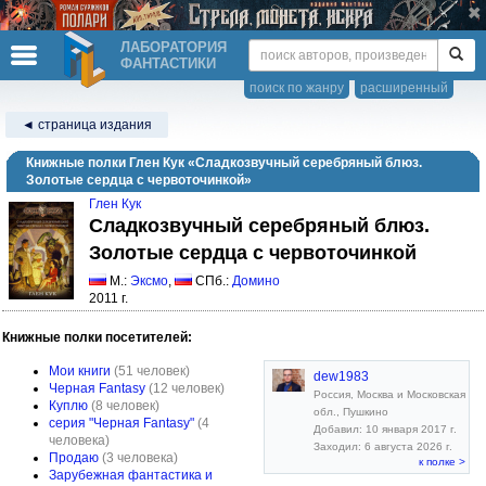
ЛАБОРАТОРИЯ
ФАНТАСТИКИ
поиск по жанру
расширенный
◄ страница издания
Книжные полки Глен Кук «Сладкозвучный серебряный блюз.
Золотые сердца с червоточинкой»
Глен Кук
Сладкозвучный серебряный блюз.
Золотые сердца с червоточинкой
М.:
Эксмо
,
СПб.:
Домино
2011 г.
Книжные полки посетителей:
Мои книги
(51 человек)
dew1983
Черная Fantasy
(12 человек)
Россия, Москва и Московская
Куплю
(8 человек)
обл., Пушкино
серия "Черная Fantasy"
(4
Добавил: 10 января 2017 г.
человека)
Заходил: 6 августа 2026 г.
Продаю
(3 человека)
к полке >
Зарубежная фантастика и