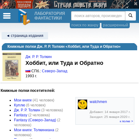
ЛАБОРАТОРИЯ
ФАНТАСТИКИ
поиск по жанру
расширенный
◄ страница издания
Книжные полки Дж. Р. Р. Толкин «Хоббит, или Туда и Обратно»
Дж. Р. Р. Толкин
Хоббит, или Туда и Обратно
СПб.:
Северо-Запад
1993 г.
Книжные полки посетителей:
Мои книги
(41 человек)
watchmen
Куплю
(6 человек)
Дж. Р. Р. Толкин
(3 человека)
Добавил: 14 января 2017 г.
Fantasy
(2 человека)
Заходил: 25 января 2020 г.
Fantasy (Северо-Запад)
(2
к полке >
человека)
Мои книги: Толкиниана
(2
человека)