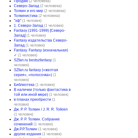
Продаю
(2 человека)
Северо-Запад
(2 человека)
Толкин и его мир
(2 человека)
Толкинистика
(2 человека)
"зф"
(1 человек)
1. Северо-Запад
(1 человек)
Fantasy (1991-1999) [Северо-
Запад]
(1 человек)
Fantasy издательства Северо-
Запад
(1 человек)
Fantasy. Fantasy (изначальная)
✓
(1 человек)
SZfan.ru bestszfantasy
(1
человек)
SZfan.ru fantasy («желтая
серия», «полосочка»)
(1
человек)
Библиотека
(1 человек)
В наличии (только фантастика в
той или иной мере)
(1 человек)
в планах приобрести
(1
человек)
Дж. Р. Р. Толкин / J. R. R. Tolkien
(1 человек)
Дж. Р. Р. Толкин. Собрание
сочинений
(1 человек)
Дж.Р.Р.Толкин
(1 человек)
другие издания
(1 человек)