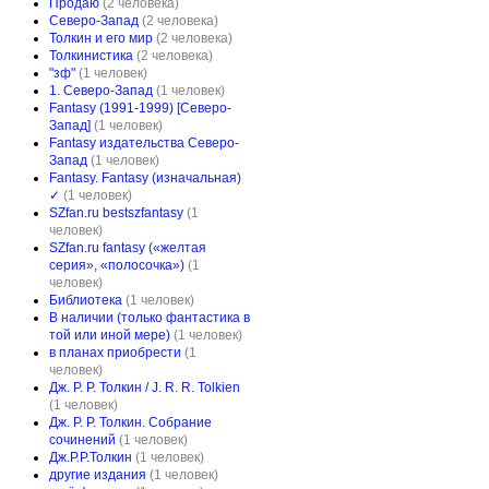
Продаю
(2 человека)
Северо-Запад
(2 человека)
Толкин и его мир
(2 человека)
Толкинистика
(2 человека)
"зф"
(1 человек)
1. Северо-Запад
(1 человек)
Fantasy (1991-1999) [Северо-
Запад]
(1 человек)
Fantasy издательства Северо-
Запад
(1 человек)
Fantasy. Fantasy (изначальная)
✓
(1 человек)
SZfan.ru bestszfantasy
(1
человек)
SZfan.ru fantasy («желтая
серия», «полосочка»)
(1
человек)
Библиотека
(1 человек)
В наличии (только фантастика в
той или иной мере)
(1 человек)
в планах приобрести
(1
человек)
Дж. Р. Р. Толкин / J. R. R. Tolkien
(1 человек)
Дж. Р. Р. Толкин. Собрание
сочинений
(1 человек)
Дж.Р.Р.Толкин
(1 человек)
другие издания
(1 человек)