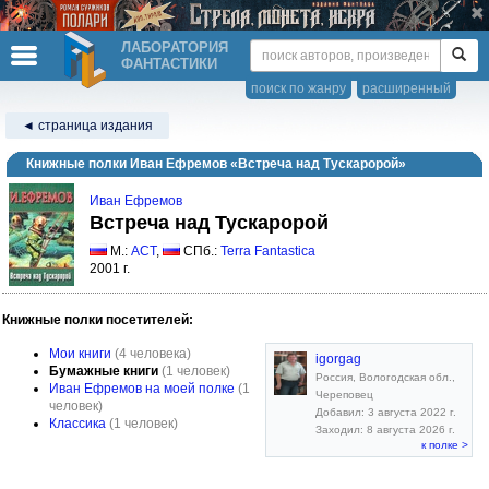
ЛАБОРАТОРИЯ
ФАНТАСТИКИ
поиск по жанру
расширенный
◄ страница издания
Книжные полки Иван Ефремов «Встреча над Тускаророй»
Иван Ефремов
Встреча над Тускаророй
М.:
АСТ
,
СПб.:
Terra Fantastica
2001 г.
Книжные полки посетителей:
Мои книги
(4 человека)
igorgag
Бумажные книги
(1 человек)
Россия, Вологодская обл.,
Иван Ефремов на моей полке
(1
Череповец
человек)
Добавил: 3 августа 2022 г.
Классика
(1 человек)
Заходил: 8 августа 2026 г.
к полке >