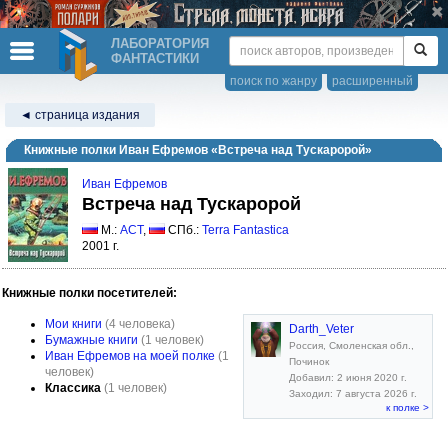
ЛАБОРАТОРИЯ
ФАНТАСТИКИ
поиск по жанру
расширенный
◄ страница издания
Книжные полки Иван Ефремов «Встреча над Тускаророй»
Иван Ефремов
Встреча над Тускаророй
М.:
АСТ
,
СПб.:
Terra Fantastica
2001 г.
Книжные полки посетителей:
Мои книги
(4 человека)
Darth_Veter
Бумажные книги
(1 человек)
Россия, Смоленская обл.,
Иван Ефремов на моей полке
(1
Починок
человек)
Добавил: 2 июня 2020 г.
Классика
(1 человек)
Заходил: 7 августа 2026 г.
к полке >