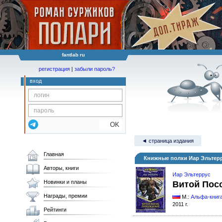
fantlab ru
регистрация
|
забыли пароль?
вход
OK
◄ страница издания
Главная
Книжные полки Иар Эльтерр
Авторы, книги
Иар Эльтеррус
Новинки и планы
Витой Пос
Награды, премии
М.:
Альфа-книг
2011 г.
Рейтинги