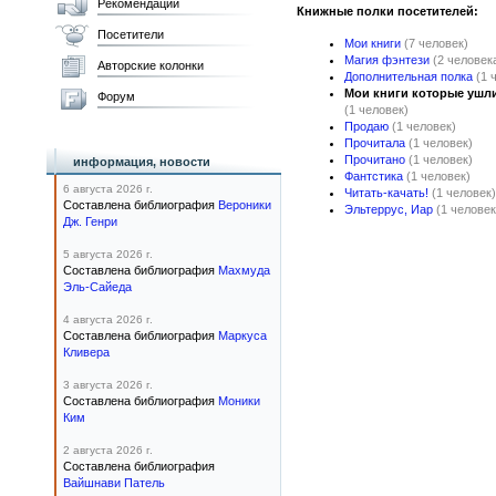
Рекомендации
Книжные полки посетителей:
Посетители
Мои книги
(7 человек)
Магия фэнтези
(2 человек
Авторские колонки
Дополнительная полка
(1 
Мои книги которые ушли 
Форум
(1 человек)
Продаю
(1 человек)
Прочитала
(1 человек)
Прочитано
(1 человек)
информация, новости
Фантстика
(1 человек)
6 августа 2026 г.
Читать-качать!
(1 человек)
Составлена библиография
Вероники
Эльтеррус, Иар
(1 человек
Дж. Генри
5 августа 2026 г.
Составлена библиография
Махмуда
Эль-Сайеда
4 августа 2026 г.
Составлена библиография
Маркуса
Кливера
3 августа 2026 г.
Составлена библиография
Моники
Ким
2 августа 2026 г.
Составлена библиография
Вайшнави Патель