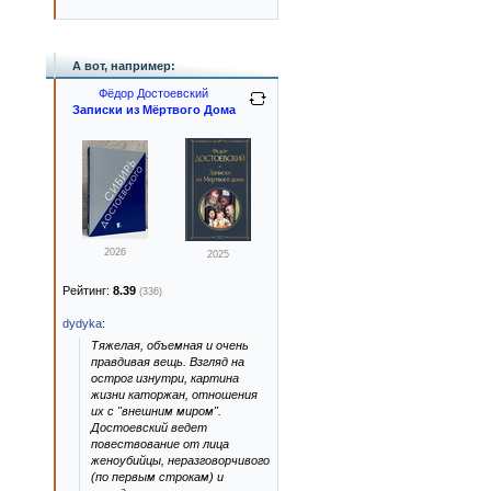
А вот, например:
Фёдор Достоевский
Записки из Мёртвого Дома
2026
2025
Рейтинг:
8.39
(336)
dydyka
:
Тяжелая, объемная и очень
правдивая вещь. Взгляд на
острог изнутри, картина
жизни каторжан, отношения
их с "внешним миром".
Достоевский ведет
повествование от лица
женоубийцы, неразговорчивого
(по первым строкам) и