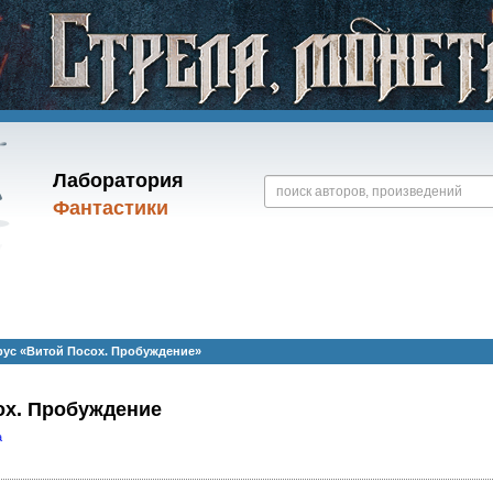
Лаборатория
Фантастики
ус «Витой Посох. Пробуждение»
ох. Пробуждение
а