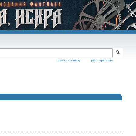
поиск по жанру
расширенный