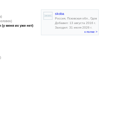
skoba
а)
Россия, Псковская обл., Гдов
человек)
Добавил: 13 августа 2016 г.
(у меня их уже нет)
Заходил: 31 июля 2026 г.
к полке >
)